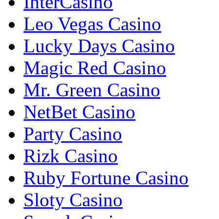
InterCasino
Leo Vegas Casino
Lucky Days Casino
Magic Red Casino
Mr. Green Casino
NetBet Casino
Party Casino
Rizk Casino
Ruby Fortune Casino
Sloty Casino