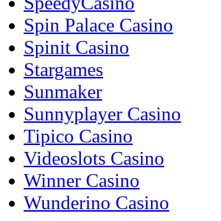
SpeedyCasino
Spin Palace Casino
Spinit Casino
Stargames
Sunmaker
Sunnyplayer Casino
Tipico Casino
Videoslots Casino
Winner Casino
Wunderino Casino