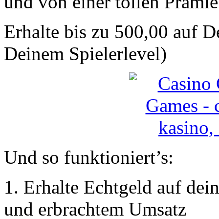
und von einer tollen Prämie 
Erhalte bis zu 500,00 auf 
Deinem Spielerlevel)
Und so funktioniert’s:
1. Erhalte Echtgeld auf de
und erbrachtem Umsatz