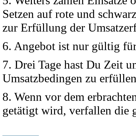
5. Weiters zählen Einsätze o
Setzen auf rote und schwarz
zur Erfüllung der Umsatzerf
6. Angebot ist nur gültig f
7. Drei Tage hast Du Zeit u
Umsatzbedingen zu erfülle
8. Wenn vor dem erbrachte
getätigt wird, verfallen di