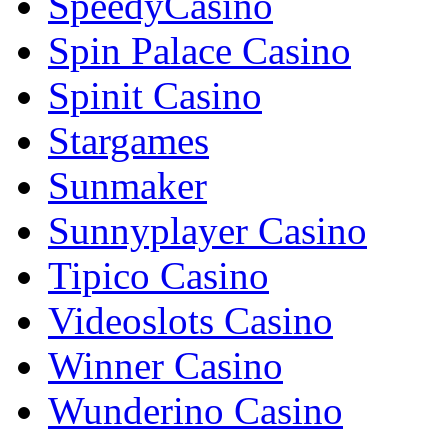
SpeedyCasino
Spin Palace Casino
Spinit Casino
Stargames
Sunmaker
Sunnyplayer Casino
Tipico Casino
Videoslots Casino
Winner Casino
Wunderino Casino