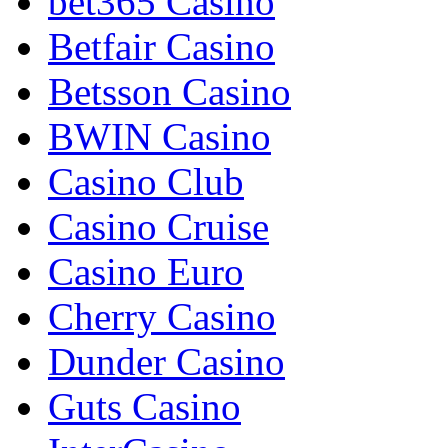
bet365 Casino
Betfair Casino
Betsson Casino
BWIN Casino
Casino Club
Casino Cruise
Casino Euro
Cherry Casino
Dunder Casino
Guts Casino