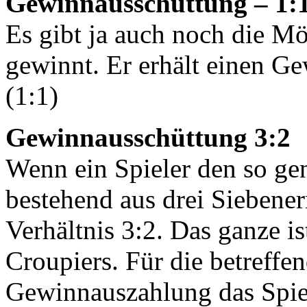
Gewinnausschüttung – 1:
Es gibt ja auch noch die Mö
gewinnt. Er erhält einen Ge
(1:1)
Gewinnausschüttung 3:2
Wenn ein Spieler den so ge
bestehend aus drei Siebener
Verhältnis 3:2. Das ganze i
Croupiers. Für die betreffe
Gewinnauszahlung das Spie