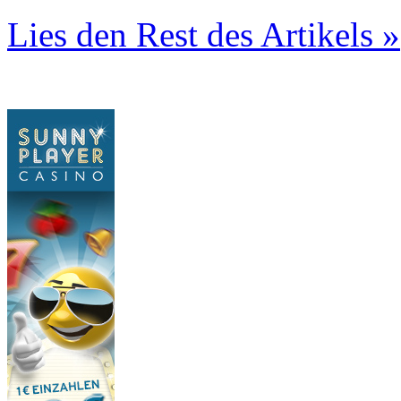
Lies den Rest des Artikels »