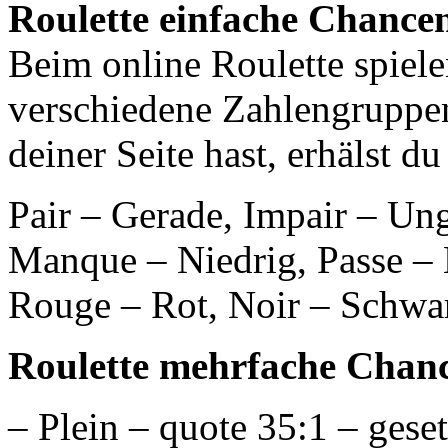
Roulette einfache Chance
Beim online Roulette spiele
verschiedene Zahlengruppe
deiner Seite hast, erhälst d
Pair – Gerade, Impair – Un
Manque – Niedrig, Passe –
Rouge – Rot, Noir – Schwa
Roulette mehrfache Chan
– Plein – quote 35:1 – gese