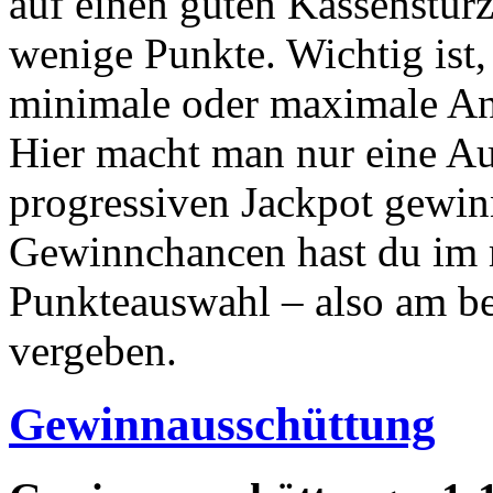
auf einen guten Kassensturz 
wenige Punkte. Wichtig ist, 
minimale oder maximale An
Hier macht man nur eine 
progressiven Jackpot gewin
Gewinnchancen hast du im m
Punkteauswahl – also am be
vergeben.
Gewinnausschüttung