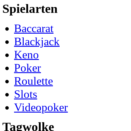
Spielarten
Baccarat
Blackjack
Keno
Poker
Roulette
Slots
Videopoker
Tagwolke