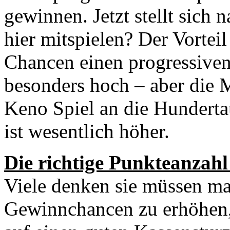
gewinnen. Jetzt stellt sich 
hier mitspielen? Der Vorteil
Chancen einen progressiven
besonders hoch – aber die M
Keno Spiel an die Hundert
ist wesentlich höher.
Die richtige Punkteanzahl
Viele denken sie müssen m
Gewinnchancen zu erhöhen, 