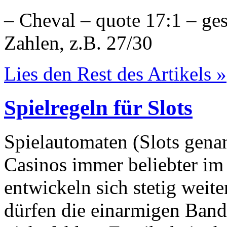
– Cheval – quote 17:1 – ges
Zahlen, z.B. 27/30
Lies den Rest des Artikels »
Spielregeln für Slots
Spielautomaten (Slots gena
Casinos immer beliebter im
entwickeln sich stetig weit
dürfen die einarmigen Bandi