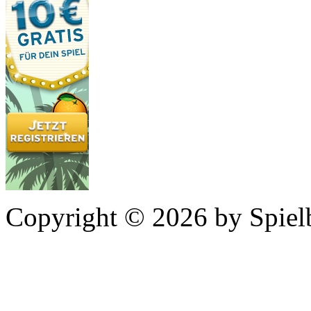
Copyright © 2026 by Spiel