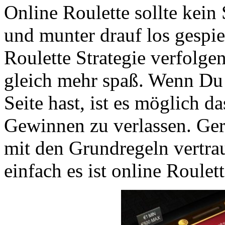
Online Roulette sollte kein 
und munter drauf los gespiel
Roulette Strategie verfolge
gleich mehr spaß. Wenn Du 
Seite hast, ist es möglich d
Gewinnen zu verlassen. Gera
mit den Grundregeln vertra
einfach es ist online Roulett