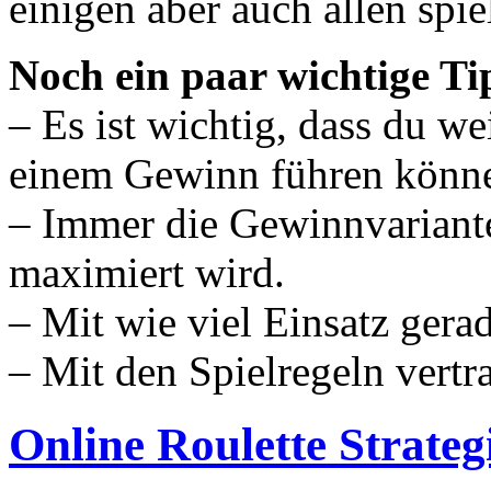
einigen aber auch allen spie
Noch ein paar wichtige Ti
– Es ist wichtig, dass du w
einem Gewinn führen könn
– Immer die Gewinnvariant
maximiert wird.
– Mit wie viel Einsatz gerad
– Mit den Spielregeln vertr
Online Roulette Strateg