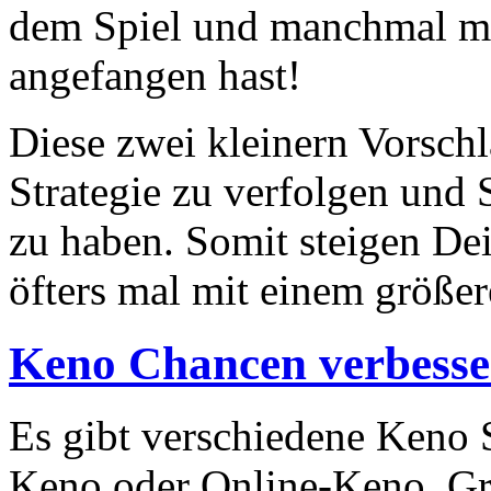
dem Spiel und manchmal mi
angefangen hast!
Diese zwei kleinern Vorschl
Strategie zu verfolgen und 
zu haben. Somit steigen De
öfters mal mit einem größe
Keno Chancen verbess
Es gibt verschiedene Keno 
Keno oder Online-Keno. Grun