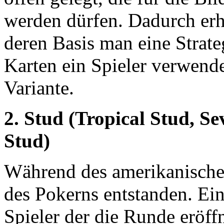
werden dürfen. Dadurch erh
deren Basis man eine Strate
Karten ein Spieler verwend
Variante.
2. Stud (Tropical Stud, S
Stud)
Während des amerikanischen
des Pokerns entstanden. Ein
Spieler der die Runde eröffn