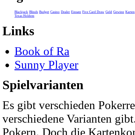
Blackjack
Blinds
Budget
Casino
Dealer
Einsatz
Five Card Draw
Geld
Gewinn
Karten
Texas Holdem
Links
Book of Ra
Sunny Player
Spielvarianten
Es gibt verschieden Pokerre
verschiedene Varianten gibt
Pokern. Doch die Kartenkon