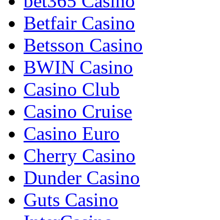
bet365 Casino
Betfair Casino
Betsson Casino
BWIN Casino
Casino Club
Casino Cruise
Casino Euro
Cherry Casino
Dunder Casino
Guts Casino