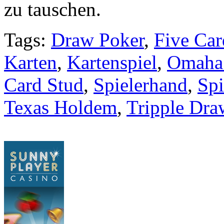
zu tauschen.
Tags:
Draw Poker
,
Five Ca
Karten
,
Kartenspiel
,
Omaha
Card Stud
,
Spielerhand
,
Spi
Texas Holdem
,
Tripple Dra