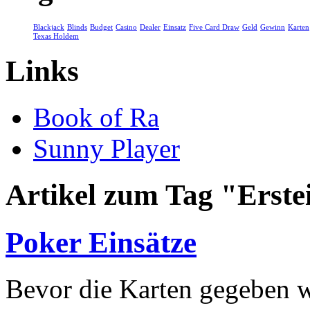
Blackjack
Blinds
Budget
Casino
Dealer
Einsatz
Five Card Draw
Geld
Gewinn
Karten
Texas Holdem
Links
Book of Ra
Sunny Player
Artikel zum Tag "Erste
Poker Einsätze
Bevor die Karten gegeben w