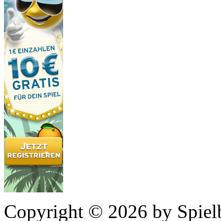
Copyright © 2026 by Spiel