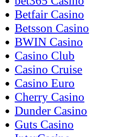
bet365 Casino
Betfair Casino
Betsson Casino
BWIN Casino
Casino Club
Casino Cruise
Casino Euro
Cherry Casino
Dunder Casino
Guts Casino