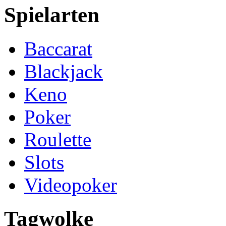
Spielarten
Baccarat
Blackjack
Keno
Poker
Roulette
Slots
Videopoker
Tagwolke