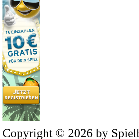
Copyright © 2026 by Spiel