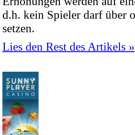
Erhöhungen werden auf eine
d.h. kein Spieler darf über 
setzen.
Lies den Rest des Artikels »